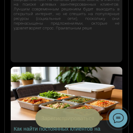
на поиске целевых заинтеерсованных клиентов.
Лучшим современным решением будет выходить в
открытый интернет, но не спешить на популярные
ресурсы (социальные сети), поскольку они
перенасыщены предложениями, окторые не
удовлетворяет спрос. Праивльным реше
Зарегистрироваться
Как найти постоянных клиентов на