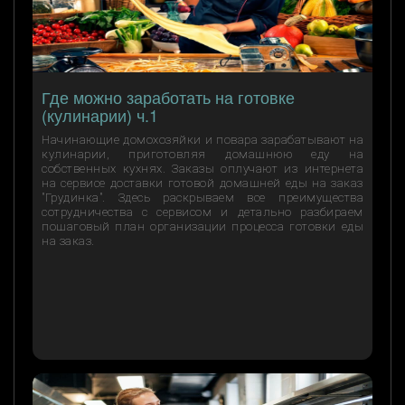
Где можно заработать на готовке
(кулинарии) ч.1
Начинающие домохозяйки и повара зарабатывают на
кулинарии, приготовляя домашнюю еду на
собственных кухнях. Заказы оплучают из интернета
на сервисе доставки готовой домашней еды на заказ
"Грудинка". Здесь раскрываем все преимущества
сотрудничества с сервисом и детально разбираем
пошаговый план организации процесса готовки еды
на заказ.