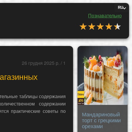
RU
Познавательно
★★★★★
★★★★★
26 грудня 2025 р. / 1
магазинных
нительные таблицы содержания
оличественном содержании
ятся практические советы по
Мандариновый
торт с грецкими
орехами