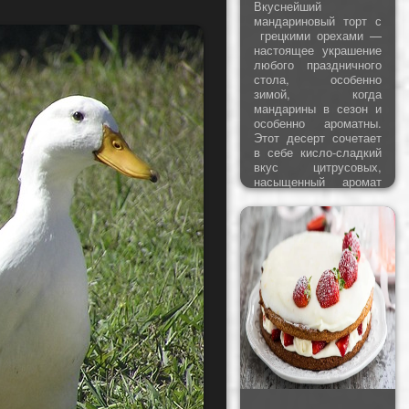
Вкуснейший
мандариновый торт с
грецкими орехами —
настоящее украшение
любого праздничного
стола, особенно
зимой, когда
мандарины в сезон и
особенно ароматны.
Этот десерт сочетает
в себе кисло-сладкий
вкус цитрусовых,
насыщенный аромат
кардамона и лёгкую
хрустящую текстуру
орехов. Идеально
подходит для
новогоднего стола или
уютного чаепития 1
января. Торт
получается нежным,
слегка влажным