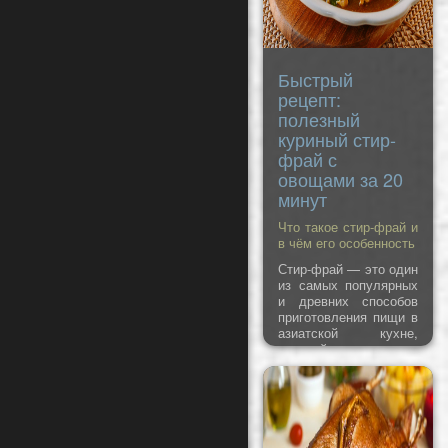
Быстрый
рецепт:
полезный
куриный стир-
фрай с
овощами за 20
минут
Что такое стир-фрай и
в чём его особенность
Стир-фрай — это один
из самых популярных
и древних способов
приготовления пищи в
азиатской кухне,
который сегодня
используется по
всему миру. Название
происходит от
английского
stir
—
«помешивать» и
fry
—
«жарить», что точно