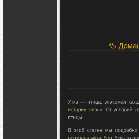
🦆 Домаш
Утка — птица, знакомая каж
истории жизни
. От условий с
птицы.
В этой статье мы подробно
осознанный выбор
, будь то д