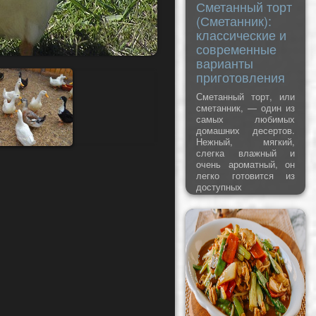
Сметанный торт
(Сметанник):
классические и
современные
варианты
приготовления
Сметанный торт, или
сметанник, — один из
самых любимых
домашних десертов.
Нежный, мягкий,
слегка влажный и
очень ароматный, он
легко готовится из
доступных
ингредиентов и всегда
получается удачным.
В этой статье вы
найдёте обзор
популярных вариантов
сметанных тортов —
от классических до
современных без
выпечки.