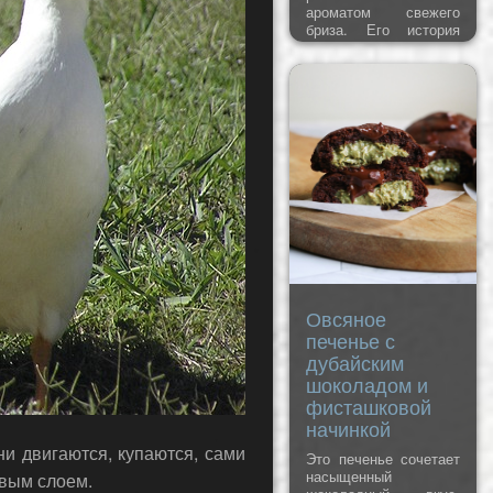
ароматом свежего
бриза. Его история
уходит корнями в XVI
век, когда пираты и
моряки, включая
легендарного
Фрэнсиса Дрейка,
смешивали
предшественника
рома – aguardiente – с
лаймом, мятой и
сахаром для
профилактики цинги и
просто для
удовольствия. К XIX
веку рецепт
эволюционир
Овсяное
печенье с
дубайским
шоколадом и
фисташковой
начинкой
ни двигаются, купаются, сами
Это печенье сочетает
насыщенный
овым слоем.