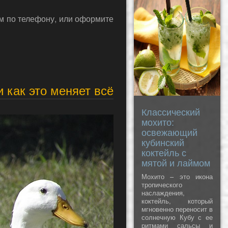
кулинарных хитростей
гусь получается
ам по телефону, или оформите
мягким, сочным и
невероятно
ароматным. В этом
рецепте собраны
проверенные советы
по выбору мяса,
маринованию и
запеканию гуся в
духовке — так, чтобы
и как это меняет всё
результат
действительно
впечатл
Классический
мохито:
освежающий
кубинский
коктейль с
мятой и лаймом
Мохито – это икона
тропического
наслаждения,
коктейль, который
мгновенно переносит в
солнечную Кубу с ее
ритмами сальсы и