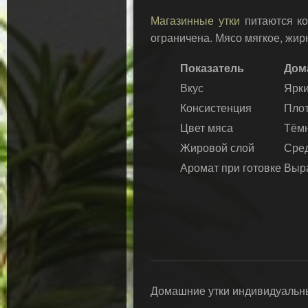
Магазинные утки
питаются ко
ограничена. Мясо мягкое, жир
Показатель
Дом
Вкус
Ярк
Консистенция
Плот
Цвет мяса
Тём
Жировой слой
Сре
Аромат при готовке
Выр
Домашние утки индивидуальны