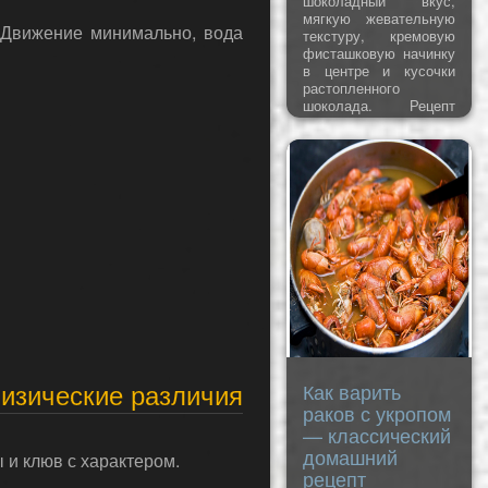
шоколадный вкус,
мягкую жевательную
 Движение минимально, вода
текстуру, кремовую
фисташковую начинку
в центре и кусочки
растопленного
шоколада. Рецепт
вдохновлен
популярным
дубайским
шоколадным
батончиком, но
готовится из
доступных продуктов.
Почему вам
понравится этот
рецепт
Я обожаю вкус
дубайского шоколада,
поэтому постоянно
пробую воплощать его
физические различия
Как варить
в домашних рецептах.
Снача
раков с укропом
— классический
домашний
и клюв с характером.
рецепт