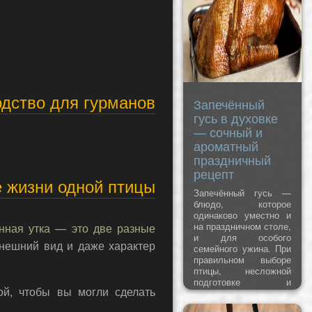
описывает сам
процесс: продукты
быстро обжариваются
на сильном огне при
постоянном помешива
одство для гурманов
Запечённый
гусь в духовке
— сочный и
ароматный
праздничный
рецепт
е жизни одной птицы
Запечённый гусь —
блюдо, которое
одинаково уместно и
на праздничном столе,
нная утка — это две разные
и для особого
внешний вид и даже характер
семейного ужина. При
правильном выборе
птицы, несложной
подготовке и
ой, чтобы вы могли сделать
соблюдении
нескольких