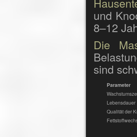
Hausent
und Knoc
8–12 Jah
Die Mas
Belastun
sind sch
Parameter
Wachstumszei
Lebensdauer
Qualität der
Fettstoffwech