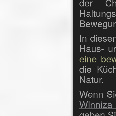
der Ch
Haltun
Bewegun
In diese
Haus- un
eine be
die Küc
Natur.
Wenn S
Winniza 
geben Si