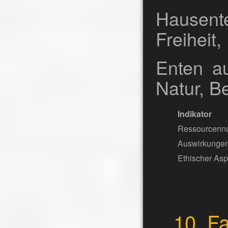
Hausente
Freiheit
Enten a
Natur, B
Indikator
Ressourcenn
Auswirkungen 
Ethischer Asp
10. F