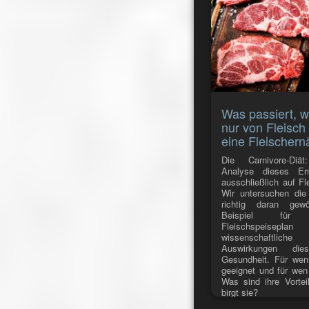
Was passiert, 
nur von Fleisch
eine Fleischer
Die Carnivore-Diä
Analyse dieses Ern
ausschließlich auf Fl
Wir untersuchen die
richtig daran gewö
Beispiel für 
Fleischspeisep
wissenschaftlic
Auswirkungen di
Gesundheit. Für wen 
geeignet und für wen 
Was sind ihre Vortei
birgt sie?