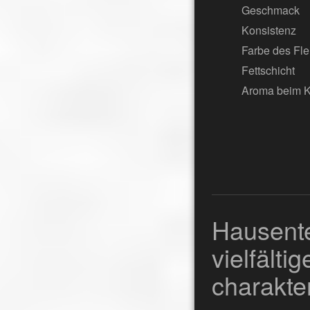
Geschmack
Konsistenz
Farbe des Fle
Fettschicht
Aroma beim 
Hausent
vielfä
charakte