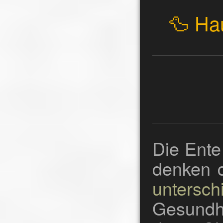
🦆 Ha
Die Ente
denken 
untersc
Gesundh