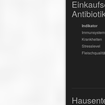
Einkaufs
Antibioti
Indikator
Immunsystem
Krankheiten
Stresslevel
Fleischqualitä
Hausente