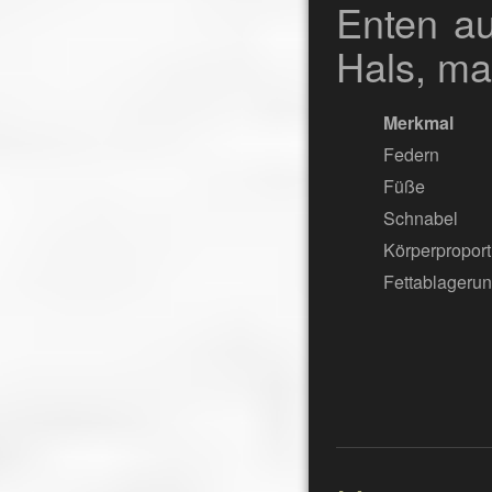
Enten au
Hals, mas
Merkmal
Federn
Füße
Schnabel
Körperpropor
Fettablageru