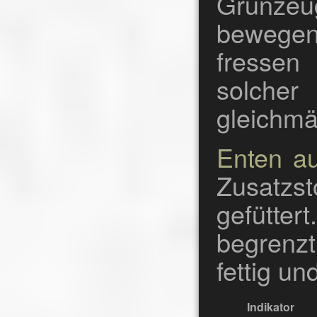
Grünzeu
bewegen 
fressen
solcher
gleichmä
Enten a
Zusatzs
gefütter
begrenz
fettig u
Indikator