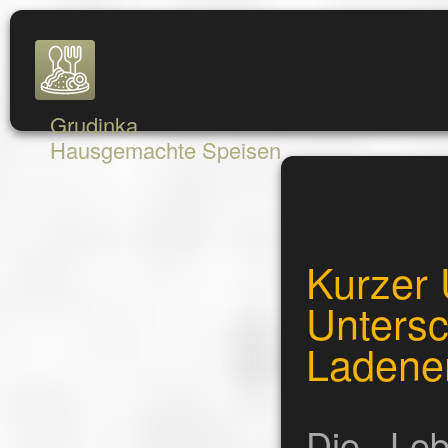
Grudinka
Hausgemachte Speisen
Kurzer 
Unters
Ladene
Die Leb