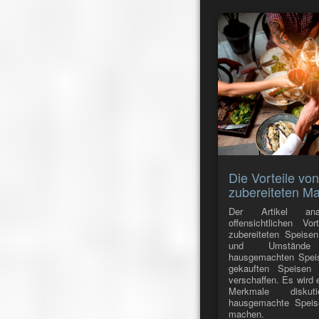
Die Vorteile von
zubereiteten Ma
Der Artikel ana
offensichtlichen V
zubereiteten Speise
und Umstände
hausgemachten Speis
gekauften Speisen 
verschaffen. Es wird 
Merkmale diskut
hausgemachte Speise
machen.