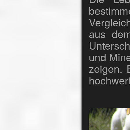
bestimme
Vergleic
aus dem
Untersch
und Mine
zeigen. 
hochwert