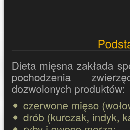
Podst
Dieta mięsna zakłada sp
pochodzenia zwierz
dozwolonych produktów:
czerwone mięso (wołow
drób (kurczak, indyk, k
ryby i owoce morza;