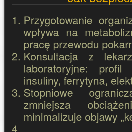
Przygotowanie organi
wpływa na metaboliz
pracę przewodu poka
Konsultacja z leka
laboratoryjne:
profil 
insuliny, ferrytyna, ele
Stopniowe ogranicz
zmniejsza obciąż
minimalizuje objawy „k