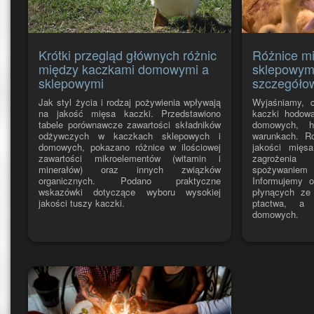
Krótki przegląd głównych różnic
Różnice m
między kaczkami domowymi a
sklepowym
sklepowymi
szczegółow
Jak styl życia i rodzaj pożywienia wpływają
Wyjaśniamy, 
na jakość mięsa kaczki. Przedstawiono
kaczki hodow
tabele porównawcze zawartości składników
domowych, h
odżywczych w kaczkach sklepowych i
warunkach. R
domowych, pokazano różnice w ilościowej
jakości mięs
zawartości mikroelementów (witamin i
zagrożeni
minerałów) oraz innych związków
spożywanie
organicznych. Podano praktyczne
Informujemy o
wskazówki dotyczące wyboru wysokiej
płynących ze
jakości tuszy kaczki.
ptactwa, a 
domowych.