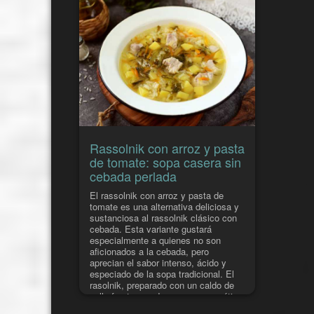
Existen t
tradicion
familias.
Cabe rec
étnicos t
intestin
especiale
cualquie
europeos
por lo qu
parte de 
debe limi
semana. 
Rassolnik con arroz y pasta
remolach
de tomate: sopa casera sin
sustancia
cebada perlada
pero hay 
medicame
El rassolnik con arroz y pasta de
El borsch
tomate es una alternativa deliciosa y
espesa, d
sustanciosa al rassolnik clásico con
carne, co
cebada. Esta variante gustará
patatas, 
especialmente a quienes no son
Tiene el 
aficionados a la cebada, pero
remolacha
aprecian el sabor intenso, ácido y
puede se
especiado de la sopa tradicional. El
preparars
rasolnik, preparado con un caldo de
pollo. Se
pollo fuerte, queda espeso, aromático
eneldo.
y muy reconfortante. Los pepinillos