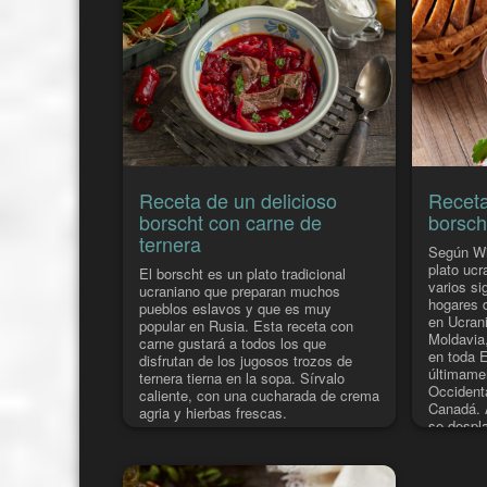
Receta de un delicioso
Receta
borscht con carne de
borsch
ternera
Según Wi
plato ucr
El borscht es un plato tradicional
varios si
ucraniano que preparan muchos
hogares 
pueblos eslavos y que es muy
en Ucran
popular en Rusia. Esta receta con
Moldavia,
carne gustará a todos los que
en toda E
disfrutan de los jugosos trozos de
últimame
ternera tierna en la sopa. Sírvalo
Occident
caliente, con una cucharada de crema
Canadá. 
agria y hierbas frescas.
se despl
cocina u
lejanos d