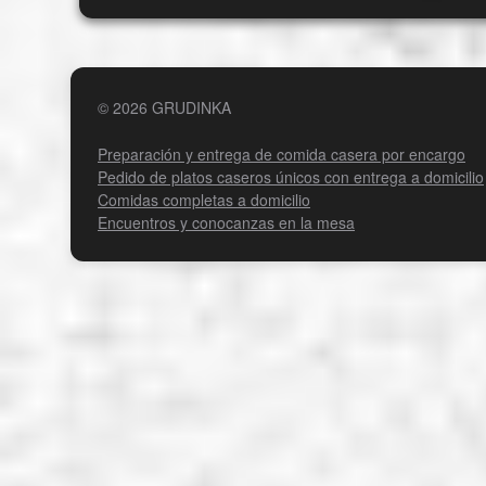
salados, las patatas y la pasta de
Existen 
tomate crean un sabor armonioso, y
receta de
el hecho de servirlo con crema agria y
ama de c
hierbas frescas lo convierte en un
única seg
plato verdaderamente casero.
base son 
anterior
© 2026 GRUDINKA
particula
detalles
Preparación y entrega de comida casera por encargo
borscht t
especial.
Pedido de platos caseros únicos con entrega a domicilio
Comidas completas a domicilio
Encuentros y conocanzas en la mesa