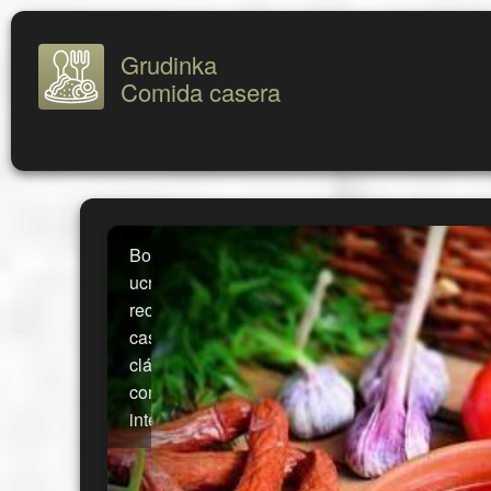
Grudinka
Comida casera
Borscht
ucraniano:
receta
casera
clásica
con caldo
intenso