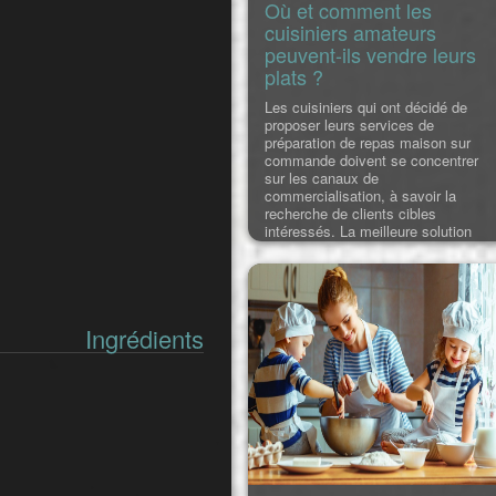
Où et comment les
cuisiniers amateurs
peuvent-ils vendre leurs
plats ?
Les cuisiniers qui ont décidé de
proposer leurs services de
préparation de repas maison sur
commande doivent se concentrer
sur les canaux de
commercialisation, à savoir la
recherche de clients cibles
intéressés. La meilleure solution
actuelle consiste à se lancer sur
Internet, mais sans se précipiter sur
les ressources populaires (réseaux
sociaux), car elles sont saturées
d'offres qui ne r
Ingrédients