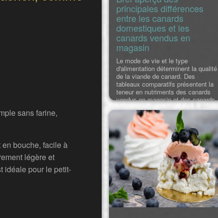
principales différences
entre les canards
domestiques et les
canards vendus en
magasin
Le mode de vie et le type
d'alimentation déterminent la qualité
de la viande de canard. Des
tableaux comparatifs présentent la
teneur en nutriments des canards
vendus en magasin et des canards
élevés à la maison, et montrent les
mple sans farine,
différences en termes de teneur
quantitative en oligo-éléments
(vitamines et minéraux) et autres
composés organiques. Des conseil
 en bouche, facile à
pratiques sont donnés pour chois
èrement légère et
 idéale pour le petit-