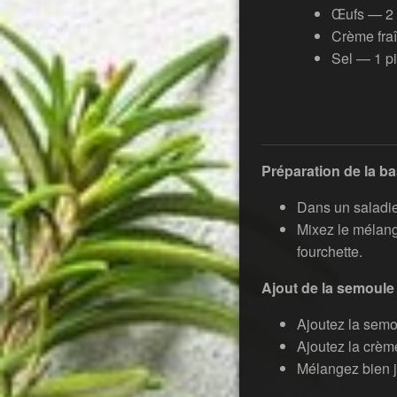
Œufs — 2
Crème fra
Sel — 1 p
Préparation de la b
Dans un saladie
Mixez le mélan
fourchette.
Ajout de la semoule
Ajoutez la semou
Ajoutez la crème
Mélangez bien j