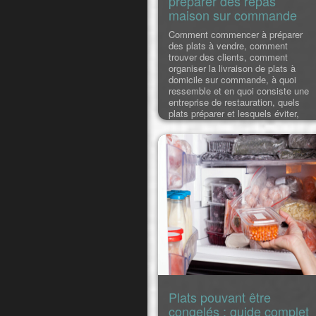
préparer des repas
maison sur commande
Comment commencer à préparer
des plats à vendre, comment
trouver des clients, comment
organiser la livraison de plats à
domicile sur commande, à quoi
ressemble et en quoi consiste une
entreprise de restauration, quels
plats préparer et lesquels éviter,
quels sont les plats les plus
demandés et ceux qui font l'objet de
la moindre concurrence... Nous
abordons toutes ces questions ici.
Plats pouvant être
congelés : guide complet