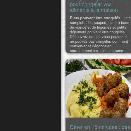
pour congeler vos
aliments à la maison
Plats pouvant être congelés :
liste
complète des soupes, plats à base
de viande et de légumes et petits-
déjeuners pouvant être congelés.
Découvrez ce que vous pouvez et
ne pouvez pas congeler, comment
conserver et décongeler
correctement les aliments sans
perte de saveur. Grâce à ces
conseils, vous apprendrez commen
prolonger la durée de conservation
des aliments, ce qui leur
Dîner en 15 minutes : des