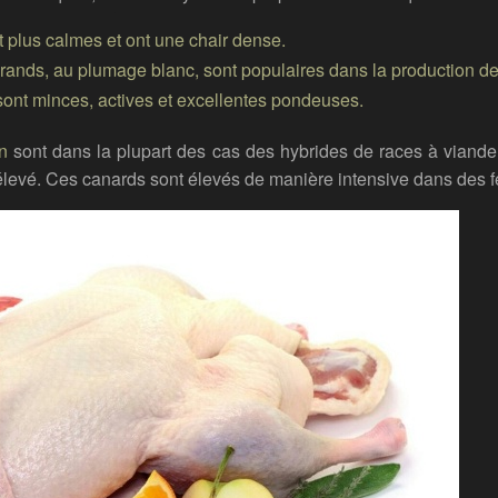
 plus calmes et ont une chair dense.
ands, au plumage blanc, sont populaires dans la production de
ont minces, actives et excellentes pondeuses.
n
sont dans la plupart des cas des hybrides de races à viande
 élevé. Ces canards sont élevés de manière intensive dans des