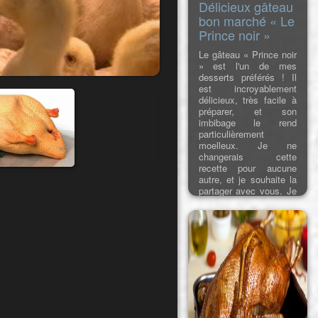
Délicieux gâteau
bon marché « Le
Prince noir »
Le gâteau « Prince noir
» est l'un de mes
desserts préférés ! Il
est incroyablement
délicieux, très facile à
préparer, et son
imbibage le rend
particulièrement
moelleux. Je ne
changerais cette
recette pour aucune
autre, et je souhaite la
partager avec vous. Je
suis sûre que vous
l'aimerez aussi !