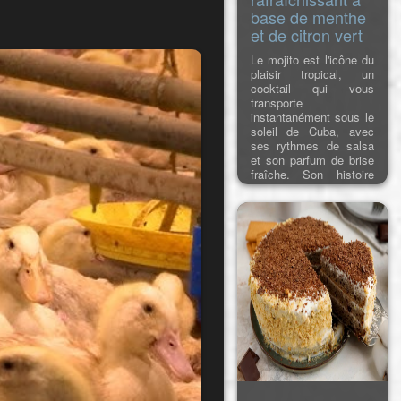
base de menthe
et de citron vert
Le mojito est l'icône du
plaisir tropical, un
cocktail qui vous
transporte
instantanément sous le
soleil de Cuba, avec
ses rythmes de salsa
et son parfum de brise
fraîche. Son histoire
remonte au XVIe
siècle, lorsque les
pirates et les marins,
dont le légendaire
Francis Drake,
mélangeaient l'ancêtre
du rhum, l'aguardiente,
avec du citron vert, de
la menthe et du sucre
pour préven