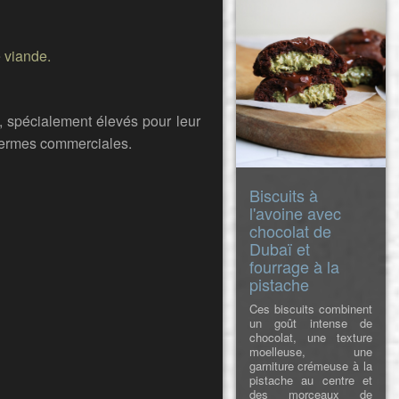
juteux, savoureux et
doré à souhait. Idéal
pour les déjeuners
 viande.
rapides, les dîners en
fam
, spécialement élevés pour leur
 fermes commerciales.
Biscuits à
l'avoine avec
chocolat de
Dubaï et
fourrage à la
pistache
Ces biscuits combinent
un goût intense de
chocolat, une texture
moelleuse, une
garniture crémeuse à la
pistache au centre et
des morceaux de