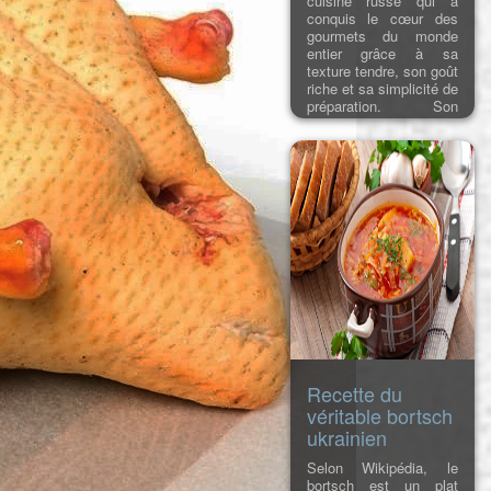
cuisine russe qui a
conquis le cœur des
gourmets du monde
entier grâce à sa
texture tendre, son goût
riche et sa simplicité de
préparation. Son
histoire remonte au
XIXe siècle, lorsque,
selon la légende, le
cuisinier français du
comte Alexandre
Stroganov a inventé ce
plat pour l'aristocrate
qui souffrait de
problèmes dentaires.
La viande étai
Recette du
véritable bortsch
ukrainien
Selon Wikipédia, le
bortsch est un plat