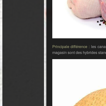
Principale différence :
les cana
magasin sont des hybrides stand