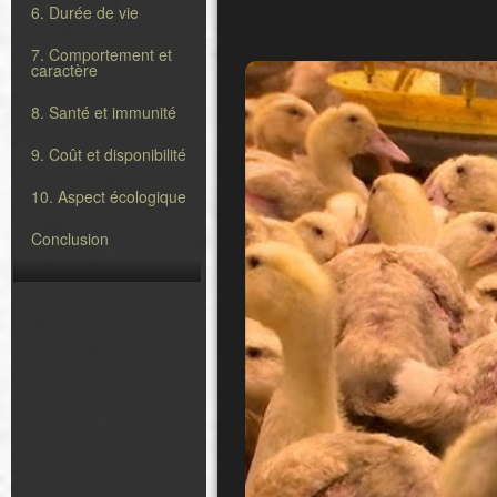
6. Durée de vie
7. Comportement et
caractère
8. Santé et immunité
9. Coût et disponibilité
10. Aspect écologique
Conclusion