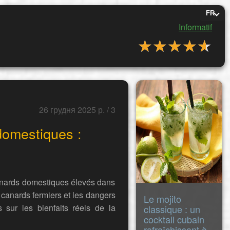
FR
Informatif
★★★★★
★★★★★
26 грудня 2025 р. / 3
domestiques :
canards domestiques élevés dans
 canards fermiers et les dangers
Le mojito
sur les bienfaits réels de la
classique : un
cocktail cubain
rafraîchissant à