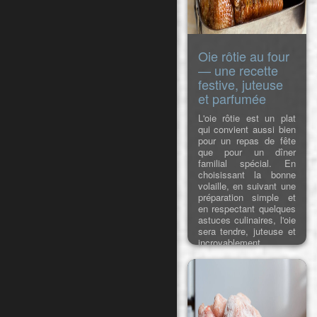
Oie rôtie au four
— une recette
festive, juteuse
et parfumée
L'oie rôtie est un plat
qui convient aussi bien
pour un repas de fête
que pour un dîner
familial spécial. En
choisissant la bonne
volaille, en suivant une
préparation simple et
en respectant quelques
astuces culinaires, l'oie
sera tendre, juteuse et
incroyablement
parfumée. Cette recette
rassemble des conseils
éprouvés pour choisir la
viande, mariner et cuire
l'oie au four, afin