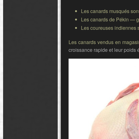
Les canards musqués
sont
Les canards de Pékin
— gr
Les coureuses indiennes
s
Les canards vendus en magasi
croissance rapide et leur poids