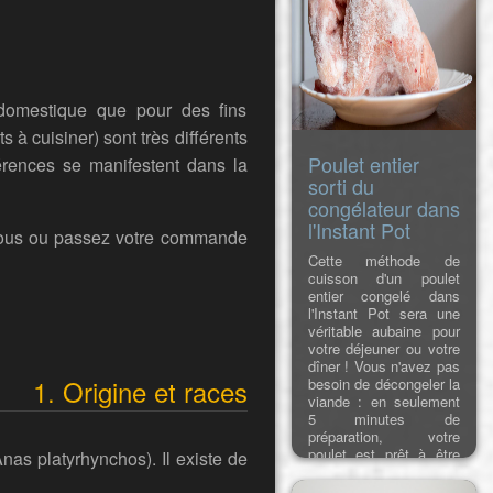
 domestique que pour des fins
à cuisiner) sont très différents
Poulet entier
érences se manifestent dans la
sorti du
congélateur dans
l'Instant Pot
nous ou passez votre commande
Cette méthode de
cuisson d'un poulet
entier congelé dans
l'Instant Pot sera une
véritable aubaine pour
votre déjeuner ou votre
dîner ! Vous n'avez pas
1. Origine et races
besoin de décongeler la
viande : en seulement
5 minutes de
préparation, votre
poulet est prêt à être
nas platyrhynchos). Il existe de
cuit sous pression. Il
est incroyablement