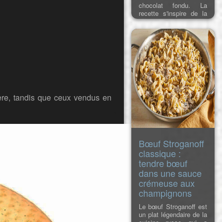
chocolat fondu. La
recette s'inspire de la
célèbre barre
chocolatée de Dubaï,
mais est préparée à
partir d'ingrédients
faciles à trouver.
Pourquoi vous allez
adorer cette recette
J'adore le goût du
chocolat de Dubaï,
ère, tandis que ceux vendus en
c'est
Bœuf Stroganoff
classique :
tendre bœuf
dans une sauce
crémeuse aux
champignons
Le bœuf Stroganoff est
un plat légendaire de la