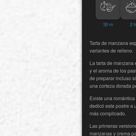
30 m
2 h
Tarta de manzana espo
variantes de relleno.
La tarta de manzana 
y el aroma de los pas
de preparar incluso 
una corteza dorada po
Existe una romántica 
dedicó este postre a 
más complicado.
Las primeras versione
manzanas y crema past