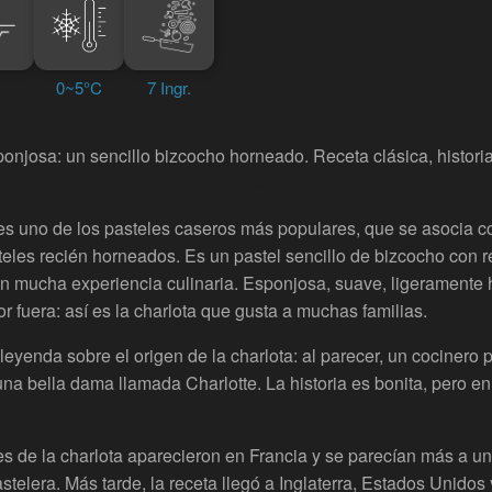
0~5°C
7 Ingr.
njosa: un sencillo bizcocho horneado. Receta clásica, historia
es uno de los pasteles caseros más populares, que se asocia c
teles recién horneados. Es un pastel sencillo de bizcocho con r
sin mucha experiencia culinaria. Esponjosa, suave, ligeramente
r fuera: así es la charlota que gusta a muchas familias.
leyenda sobre el origen de la charlota: al parecer, un cocine
una bella dama llamada Charlotte. La historia es bonita, pero e
s de la charlota aparecieron en Francia y se parecían más a u
elera. Más tarde, la receta llegó a Inglaterra, Estados Unidos