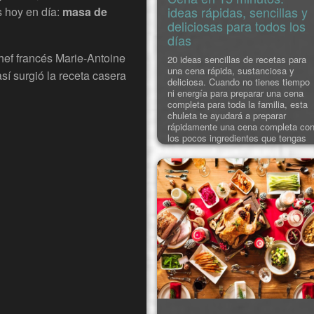
ideas rápidas, sencillas y
s hoy en día:
masa de
deliciosas para todos los
días
chef francés Marie-Antoine
20 ideas sencillas de recetas para
una cena rápida, sustanciosa y
así surgió la receta casera
deliciosa. Cuando no tienes tiempo
ni energía para preparar una cena
completa para toda la familia, esta
chuleta te ayudará a preparar
rápidamente una cena completa co
los pocos ingredientes que tengas
en la nevera. Elige una receta de la
lista propuesta. Estas ideas se
caracterizan por su equilibrio
nutricional, lo que repercut