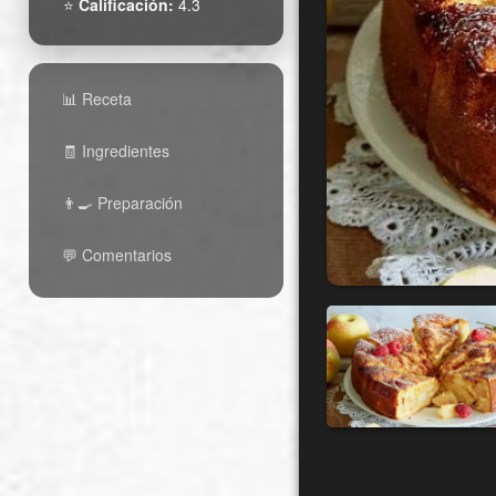
⭐
Calificación:
4.3
📊 Receta
🧾 Ingredientes
👨‍🍳 Preparación
💬 Comentarios