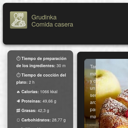
Grudinka
Comida casera
⏱
Tiempo de preparación
de los ingredientes:
30 m
Tarta de
manzana
⏱
Tiempo de cocción del
y coñac:
plato:
2 h
un
🔥
Calorías:
1066 kkal
sencillo y
🥩
Proteínas:
49,66 g
aromático
pastel de
🥓
Grasas:
42,3 g
manzana
🍞
Carbohidratos:
28,77 g