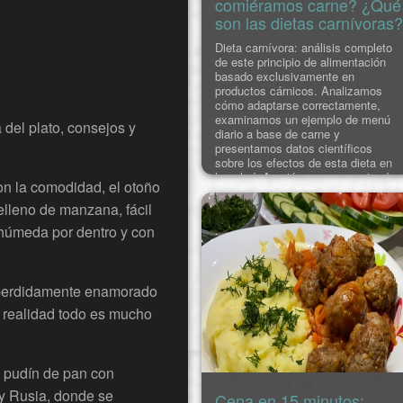
comiéramos carne? ¿Qué
son las dietas carnívoras?
Dieta carnívora: análisis completo
de este principio de alimentación
basado exclusivamente en
productos cárnicos. Analizamos
cómo adaptarse correctamente,
examinamos un ejemplo de menú
 del plato, consejos y
diario a base de carne y
presentamos datos científicos
sobre los efectos de esta dieta en
la salud. A quiénes se recomienda
on la comodidad, el otoño
la dieta carnívora y a quiénes está
contraindicada. Cuáles son sus
elleno de manzana, fácil
beneficios y cuáles s
 húmeda por dentro y con
ro perdidamente enamorado
n realidad todo es mucho
n pudín de pan con
 y Rusia, donde se
Cena en 15 minutos: