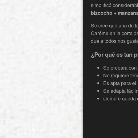
simplificó considerab
bizcocho + manzan
Se cree que una de la
Carême en la corte de 
que a todos nos gusta
¿Por qué es tan p
Se prepara con 
No requiere téc
Es apta para el 
Se adapta fácil
siempre queda d