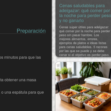
Cenas saludables para
adelgazar: qué comer por
la noche para perder pes
y no ganarlo
Cenas súper útiles para adelgazar:
Preparación
qué comer por la noche para perder
peso sin pasar hambre. Los
mejores alimentos, errores,
ejemplos de platos e ideas listas
para cenas saludables. 5 razones
por las que se puede y se debe
cenar si el objetivo es perder peso.
os minutos para que las
En este artículo descubrirás por qu
dejar de cenar provoca un aumento
de peso y qué le sucede al
organismo cuando se sigue una
dieta dur
sta obtener una masa
 o una espátula para que