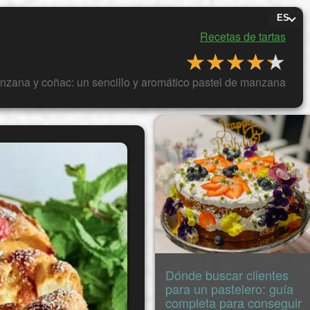
ES
Recetas de tartas
★★★★★
★★★★★
nzana y coñac: un sencillo y aromático pastel de manzana
Dónde buscar clientes
para un pastelero: guía
completa para conseguir