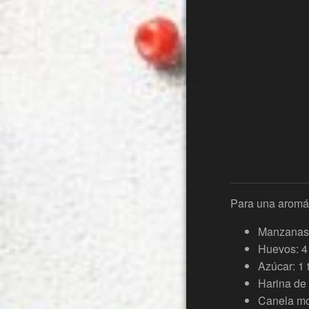
Para una aromát
Manzanas:
Huevos: 4
Azúcar: 1 
Harina de 
Canela mo