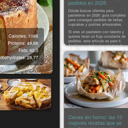
pedidos en 2026
Dónde buscar clientes para
pasteleros en 2026: guía completa
para conseguir pedidos de tartas,
cupcakes y postres artesanales.
Si eres un pastelero con talento y
Calories: 1066
quieres tener un flujo constante de
pedidos, este artículo es para ti.
Proteins: 49,66
Analizamos todos los canales de
Fats: 42,3
trabajo:
dónde encontrar clientes
para pasteleros
, cómo empezar a
rbohydrates: 28,77
colaborar con cafeterías y cafés,
cómo busc
Cenas sin horno: las 10
mejores recetas que se