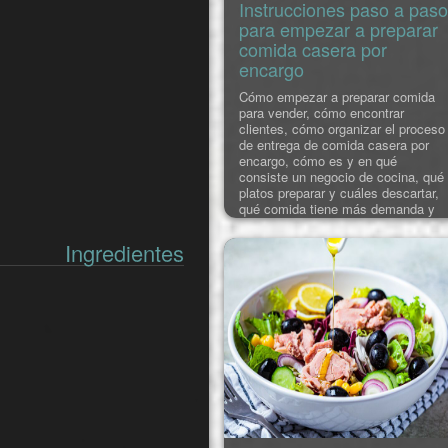
Instrucciones paso a paso
para empezar a preparar
comida casera por
encargo
Cómo empezar a preparar comida
para vender, cómo encontrar
clientes, cómo organizar el proceso
de entrega de comida casera por
encargo, cómo es y en qué
consiste un negocio de cocina, qué
platos preparar y cuáles descartar,
qué comida tiene más demanda y
qué tipos de platos tienen menos
competencia... Hablamos de todas
Ingredientes
estas cuestiones aquí.
A partir de varios ejemplos,
analizamos las ins