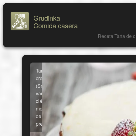
Grudinka
Comida casera
Receta Tarta de c
Tarta de
crema agria
(Smetannik):
variantes
clásicas y
modernas
de
preparación