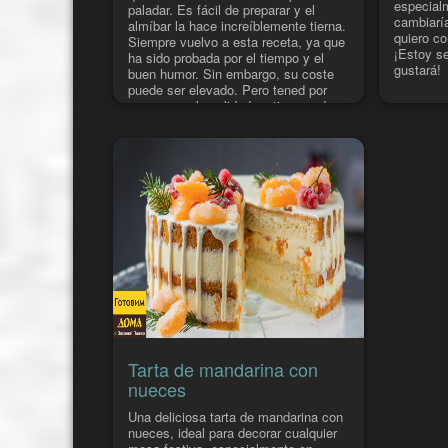
especial
paladar. Es fácil de preparar y el
cambiaría
almíbar la hace increíblemente tierna.
quiero co
Siempre vuelvo a esta receta, ya que
¡Estoy s
ha sido probada por el tiempo y el
gustará!
buen humor. Sin embargo, su coste
puede ser elevado. Pero tened por
seguro que la calidad no tiene nada
que envidiar a la de las tartas
compradas en la tienda. ¡Y es mucho
más sabrosa!
Tarta de mandarina con
nueces
Una deliciosa tarta de mandarina con
nueces, ideal para decorar cualquier