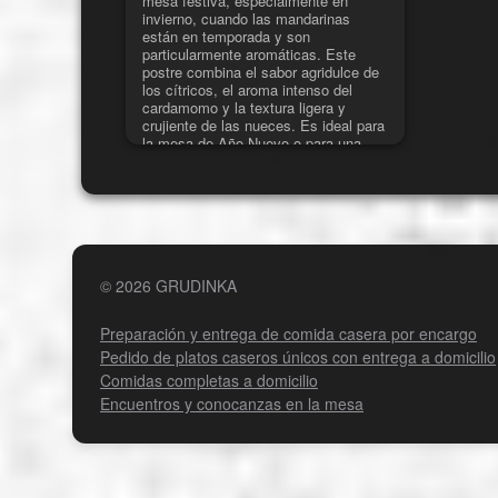
mesa festiva, especialmente en
invierno, cuando las mandarinas
están en temporada y son
particularmente aromáticas. Este
postre combina el sabor agridulce de
los cítricos, el aroma intenso del
cardamomo y la textura ligera y
crujiente de las nueces. Es ideal para
la mesa de Año Nuevo o para una
agradable merienda el 1 de enero. El
pastel queda tierno, ligeramente
húmedo y muy aromático, y la
decoración con chocolate blanco le
da un toque festivo.
© 2026 GRUDINKA
Preparación y entrega de comida casera por encargo
Pedido de platos caseros únicos con entrega a domicilio
Comidas completas a domicilio
Encuentros y conocanzas en la mesa